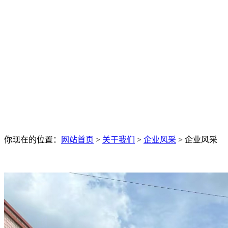
你现在的位置：
网站首页
>
关于我们
>
企业风采
>
企业风采