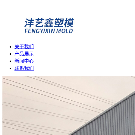
关于我们
产品展示
新闻中心
联系我们