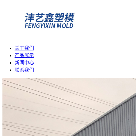
关于我们
产品展示
新闻中心
联系我们